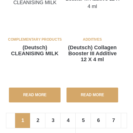
COMPLEMENTARY PRODUCTS
ADDITIVES
(Deutsch)
(Deutsch) Collagen
CLEANISING MILK
Booster III Additive
12 X 4 ml
READ MORE
READ MORE
1
2
3
4
5
6
7