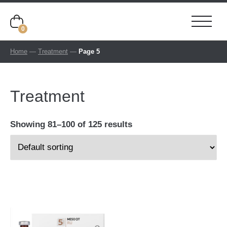
0
Home
—
Treatment
—
Page 5
Treatment
Showing 81–100 of 125 results