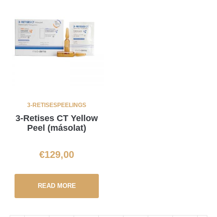
3-RETISES
PEELINGS
3-Retises CT Yellow
Peel (másolat)
€
129,00
READ MORE