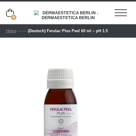
0
Home
—
—
(Deutsch) Ferulac Plus Peel 60 ml – pH 1.5