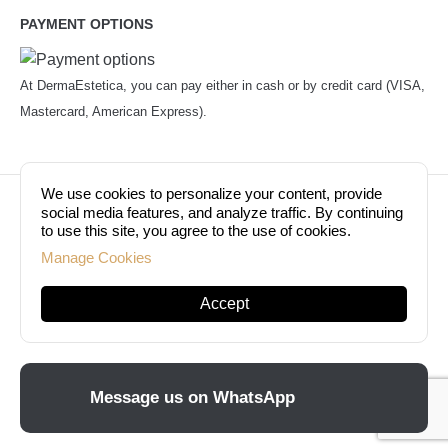
PAYMENT OPTIONS
At DermaEstetica, you can pay either in cash or by credit card (VISA,
Mastercard, American Express).
We use cookies to personalize your content, provide
© Copyright 2026. Dermaestetica Berlin. All rights
social media features, and analyze traffic. By continuing
to use this site, you agree to the use of cookies.
reserved!
Manage Cookies
Accept
Message us on WhatsApp